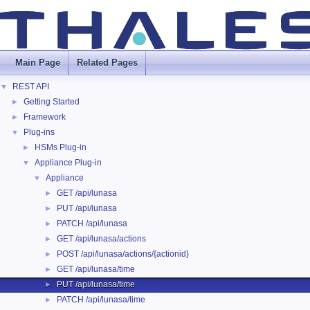
Main Page
Related Pages
REST API
▼
Getting Started
►
Framework
►
Plug-ins
▼
HSMs Plug-in
►
Appliance Plug-in
▼
Appliance
▼
GET /api/lunasa
►
PUT /api/lunasa
►
PATCH /api/lunasa
►
GET /api/lunasa/actions
►
POST /api/lunasa/actions/{actionid}
►
GET /api/lunasa/time
►
PUT /api/lunasa/time
►
PATCH /api/lunasa/time
►