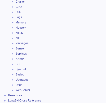
Cluster
►
CPU
►
Disk
►
Logs
►
Memory
►
Network
►
NTLS
►
NTP
►
Packages
►
Sensor
►
Services
►
SNMP
►
SSH
►
Sysconf
►
Syslog
►
Upgrades
►
User
►
WebServer
►
Resources
►
LunaSH Cross Reference
►